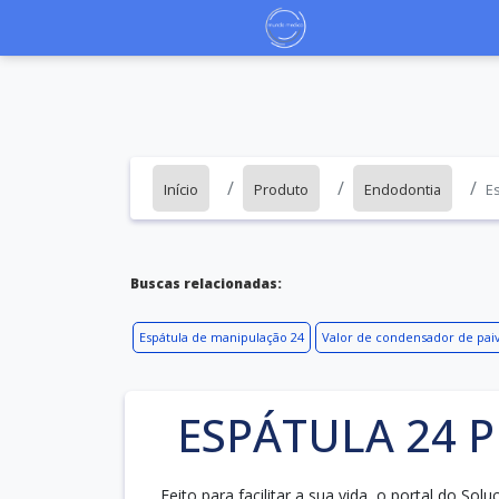
Início
Produto
Endodontia
E
Buscas relacionadas:
Espátula de manipulação 24
Valor de condensador de paiv
ESPÁTULA 24 
Feito para facilitar a sua vida, o portal do So