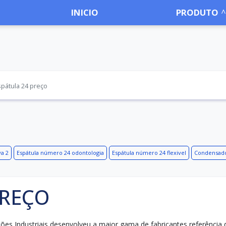
INICIO
PRODUTO
spátula 24 preço
a 2
Espátula número 24 odontologia
Espátula número 24 flexivel
Condensado
PREÇO
luções Industriais desenvolveu a maior gama de fabricantes referência