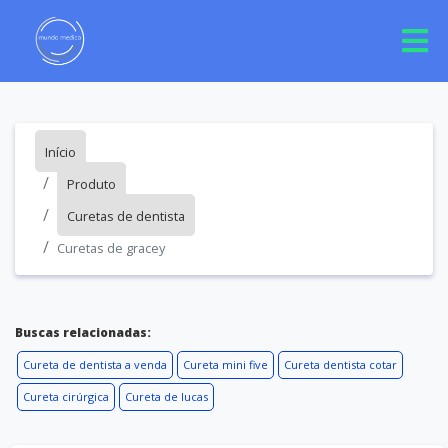
Início
Produto
Curetas de dentista
Curetas de gracey
Buscas relacionadas:
Cureta de dentista a venda
Cureta mini five
Cureta dentista cotar
Cureta cirúrgica
Cureta de lucas