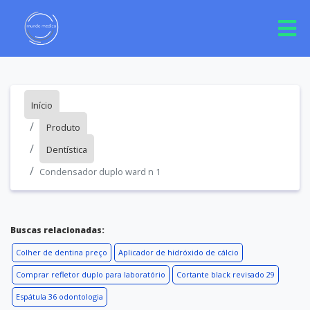
Início
Produto
Dentística
Condensador duplo ward n 1
Buscas relacionadas:
Colher de dentina preço
Aplicador de hidróxido de cálcio
Comprar refletor duplo para laboratório
Cortante black revisado 29
Espátula 36 odontologia