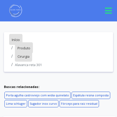
Início
Produto
Cirurgia
Alavanca reta 301
Buscas relacionadas:
Porta agulha castroviejo com widia quinelato
Espátula resina composta
Lima schluger
Sugador inox curvo
Fórceps para raiz residual