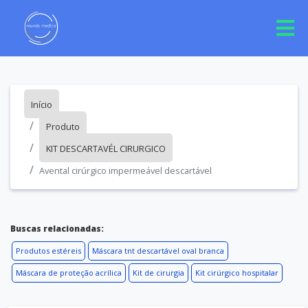
Início
Produto
KIT DESCARTAVÉL CIRURGICO
Avental cirúrgico impermeável descartável
Buscas relacionadas:
Produtos estéreis
Máscara tnt descartável oval branca
Máscara de proteção acrílica
Kit de cirurgia
Kit cirúrgico hospitalar