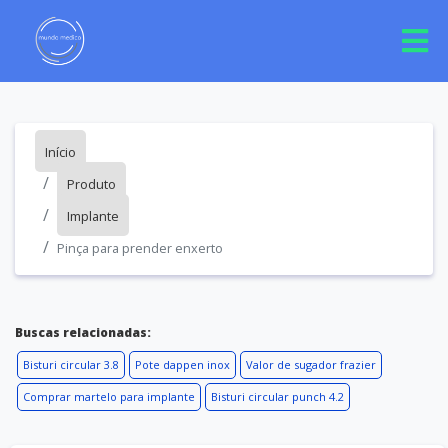
Início
Produto
Implante
Pinça para prender enxerto
Buscas relacionadas:
Bisturi circular 3.8
Pote dappen inox
Valor de sugador frazier
Comprar martelo para implante
Bisturi circular punch 4.2