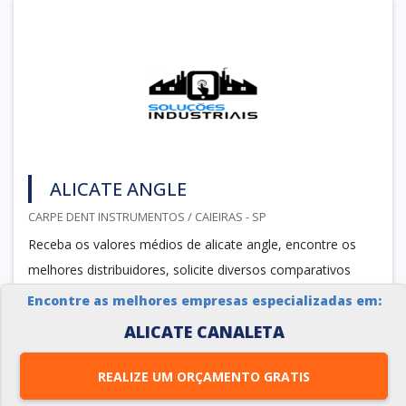
ALICATE ANGLE
CARPE DENT INSTRUMENTOS / CAIEIRAS - SP
Receba os valores médios de alicate angle, encontre os
melhores distribuidores, solicite diversos comparativos
pela internet com mais de 50 fábricas ao mesmo tempo
Encontre as melhores empresas especializadas em:
ALICATE CANALETA
Cotar agora
REALIZE UM ORÇAMENTO GRATIS