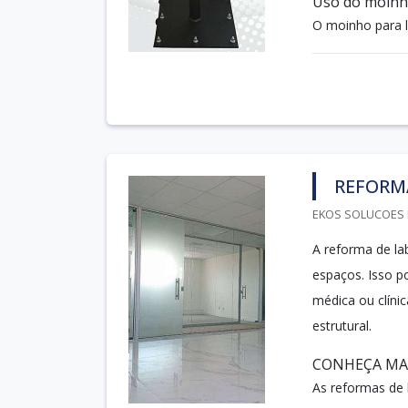
Uso do moinh
O moinho para l
REFORM
EKOS SOLUCOES E
A reforma de la
espaços. Isso p
médica ou clíni
estrutural.
CONHEÇA MAI
As reformas de l