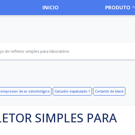
INICIO
PRODUTO
ço do refletor simples para laboratório
ompressor de ar odontológico
Calcador espatulado 1
Cortante de black
LETOR SIMPLES PARA