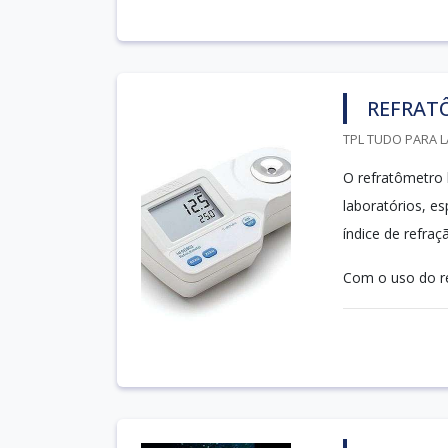
REFRAT
TPL TUDO PARA L
O refratômetro 
laboratórios, e
índice de refra
Com o uso do ref