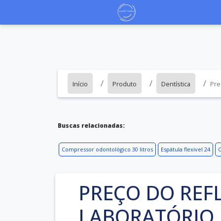
Início
Produto
Dentística
Pre
Buscas relacionadas:
Compressor odontológico 30 litros
Espátula flexivel 24
C
PREÇO DO REF
LABORATÓRIO