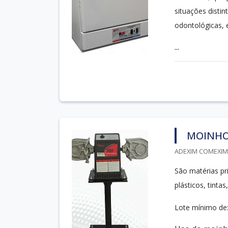
situações disti
odontológicas, e
...
MOINHO
ADEXIM COMEXIM 
São matérias pr
plásticos, tinta
Lote mínimo de