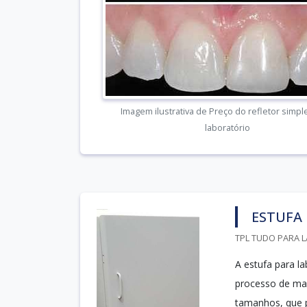
Imagem ilustrativa de Preço do refletor simpl
laboratório
ESTUFA
TPL TUDO PARA L
A estufa para l
processo de man
tamanhos, que po