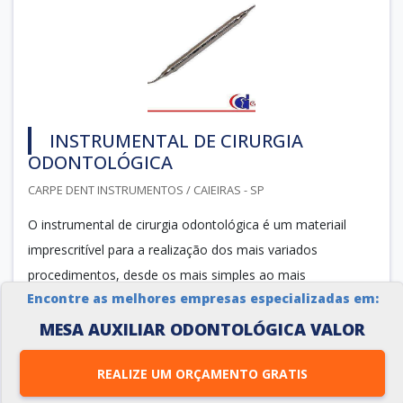
INSTRUMENTAL DE CIRURGIA
ODONTOLÓGICA
CARPE DENT INSTRUMENTOS / CAIEIRAS - SP
O instrumental de cirurgia odontológica é um materiail
imprescritível para a realização dos mais variados
procedimentos, desde os mais simples ao mais
Encontre as melhores empresas especializadas em:
complexos. Existem diversos tipos de instrumentos
utilizados em processos de intervenção cirúrgica e
MESA AUXILIAR ODONTOLÓGICA VALOR
tratamentos.
REALIZE UM ORÇAMENTO GRATIS
INFORMAÇÕES ADICIONAIS SOBRE O PRODUTO