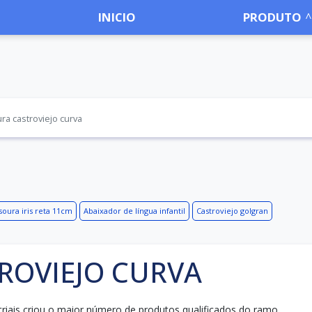
INICIO
PRODUTO
ra castroviejo curva
soura iris reta 11cm
Abaixador de língua infantil
Castroviejo golgran
ROVIEJO CURVA
triais criou o maior número de produtos qualificados do ramo