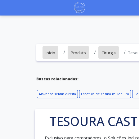
Início
Produto
Cirurgia
Tesou
Buscas relacionadas:
Alavanca seldin direita
Espátula de resina millenium
Te
TESOURA CAST
Exclusivo para compradores, o Soluções Indus