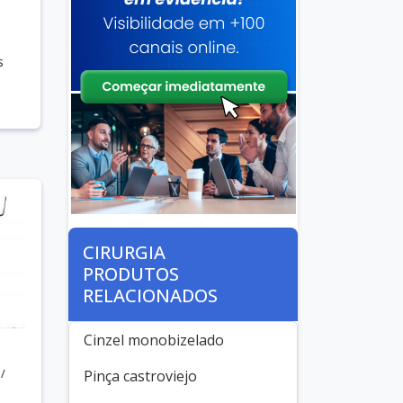
s
CIRURGIA
PRODUTOS
RELACIONADOS
Cinzel monobizelado
/
Pinça castroviejo