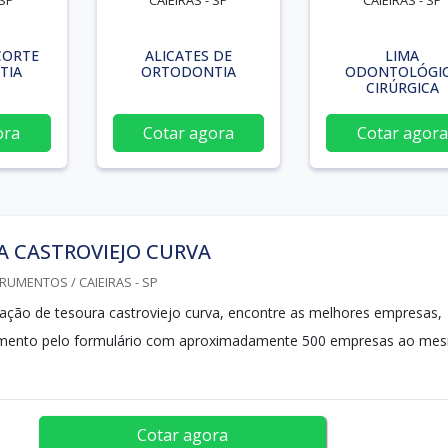
 SP
CAIEIRAS - SP
CAIEIRAS - SP
CORTE
ALICATES DE
LIMA
TIA
ORTODONTIA
ODONTOLÓGI
CIRÚRGICA
ora
Cotar agora
Cotar agora
A CASTROVIEJO CURVA
RUMENTOS / CAIEIRAS - SP
tação de tesoura castroviejo curva, encontre as melhores empresas,
amento pelo formulário com aproximadamente 500 empresas ao me
Cotar agora