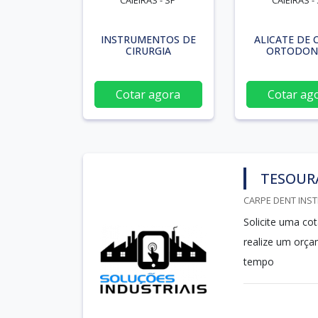
CAIEIRAS - SP
CAIEIRAS -
INSTRUMENTOS DE
ALICATE DE 
CIRURGIA
ORTODON
Cotar agora
Cotar ag
TESOUR
CARPE DENT INST
Solicite uma co
realize um orç
tempo